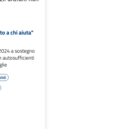
to a chi aiuta"
/2024 a sostegno
n autosufficienti
glie
lidi