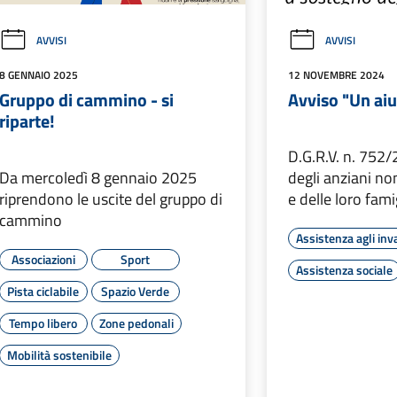
AVVISI
AVVISI
8 GENNAIO 2025
12 NOVEMBRE 2024
Gruppo di cammino - si
Avviso "Un aiu
riparte!
D.G.R.V. n. 752
Da mercoledì 8 gennaio 2025
degli anziani no
riprendono le uscite del gruppo di
e delle loro fami
cammino
Assistenza agli inva
Associazioni
Sport
Assistenza sociale
Pista ciclabile
Spazio Verde
Tempo libero
Zone pedonali
Mobilità sostenibile