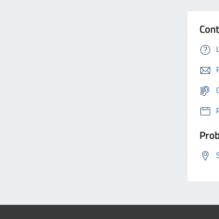
Cont
Prob