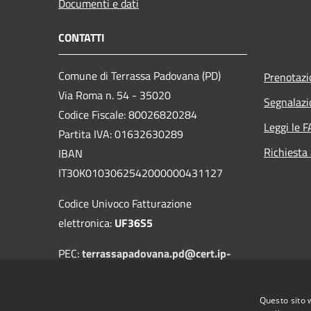
Documenti e dati
CONTATTI
Comune di Terrassa Padovana (PD)
Prenotaz
Via Roma n. 54 - 35020
Segnalazi
Codice Fiscale: 80026820284
Leggi le 
Partita IVA: 01632630289
Richiesta
IBAN
IT30K0103062542000000431127
Codice Univoco Fatturazione
elettronica:
UF36S5
PEC:
terrassapadovana.pd@cert.ip-
veneto.net
Centralino Unico: +39 049 9500464
Questo sito 