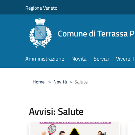
Salta al contenuto principale
Regione Veneto
Comune di Terrassa 
Amministrazione
Novità
Servizi
Vivere 
Home
>
Novità
>
Salute
Avvisi: Salute