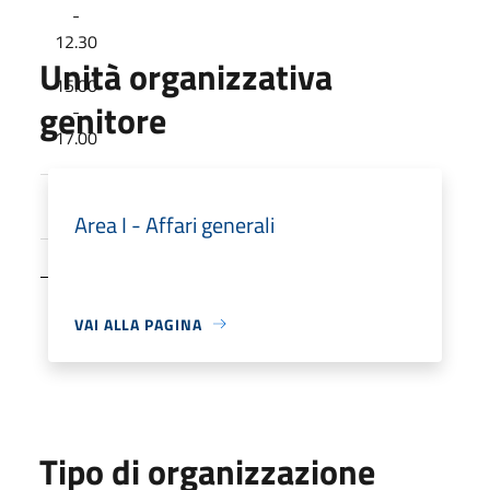
-
12.30
Unità organizzativa
15.00
genitore
-
17.00
09.00 -
12.30
Area I - Affari generali
VAI ALLA PAGINA
Tipo di organizzazione