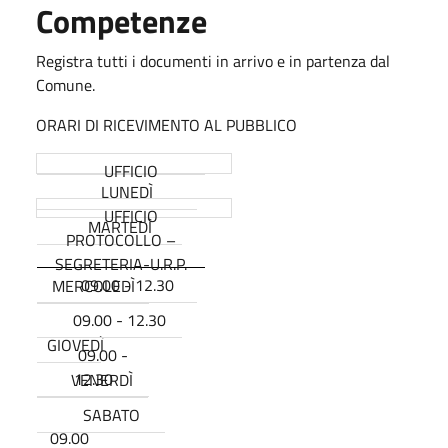
Competenze
Registra tutti i documenti in arrivo e in partenza dal
Comune.
ORARI DI RICEVIMENTO AL PUBBLICO
UFFICIO
LUNEDÌ
UFFICIO
MARTEDÌ
PROTOCOLLO –
SEGRETERIA-U.R.P.
09.00 - 12.30
MERCOLEDÌ
09.00 - 12.30
GIOVEDÌ
09.00 -
12.30
VENERDÌ
SABATO
09.00