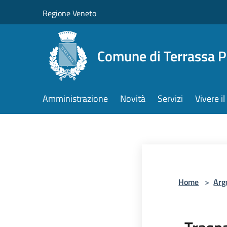
Salta al contenuto principale
Regione Veneto
Comune di Terrassa 
Amministrazione
Novità
Servizi
Vivere 
Home
>
Arg