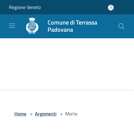
Salta al contenuto principale
Regione Veneto
Comune di Terrassa
Padovana
Home
>
Argomenti
>
Morte