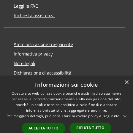
Leggi le FAQ
Richiesta assistenza
Amministrazione trasparente
Informativa privacy
Note legali
Dichiarazione di accessibilità
×
Segnalazioni di inaccessibilità
Informazioni sui cookie
Questo sito web utilizza cookie tecnici e assimilati strettamente
necessari al corretto funzionamento e alla navigazione del sito,
nonché un cookie tecnico analitico al solo fine di elaborare
informazioni statistiche, aggregate e anonime.
RSS
Copyright © 2026 • Comune di
Per maggiori dettagli, può consultare la cookie policy al seguente
link
Accessibilità
Terrassa Padovana • Powered
Privacy
Municipium
Accesso
by
•
RIFIUTA TUTTO
ACCETTA TUTTO