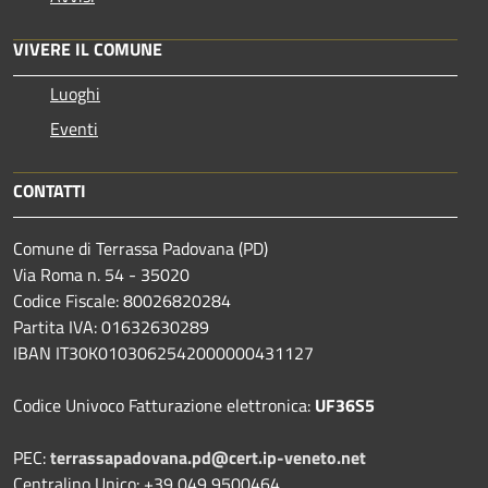
VIVERE IL COMUNE
Luoghi
Eventi
CONTATTI
Comune di Terrassa Padovana (PD)
Via Roma n. 54 - 35020
Codice Fiscale: 80026820284
Partita IVA: 01632630289
IBAN IT30K0103062542000000431127
Codice Univoco Fatturazione elettronica:
UF36S5
PEC:
terrassapadovana.pd@cert.ip-veneto.net
Centralino Unico: +39 049 9500464