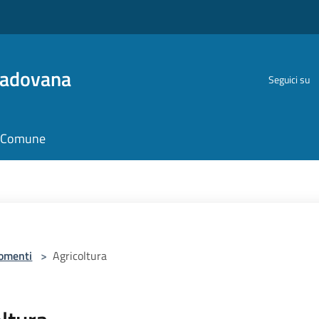
Padovana
Seguici su
il Comune
omenti
>
Agricoltura