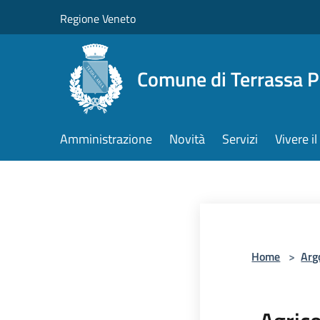
Salta al contenuto principale
Regione Veneto
Comune di Terrassa 
Amministrazione
Novità
Servizi
Vivere 
Home
>
Arg