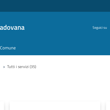
Padovana
Seguici su
il Comune
>
Tutti i servizi (35)