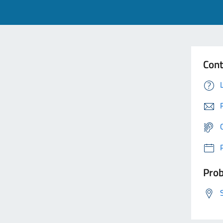
Cont
Prob