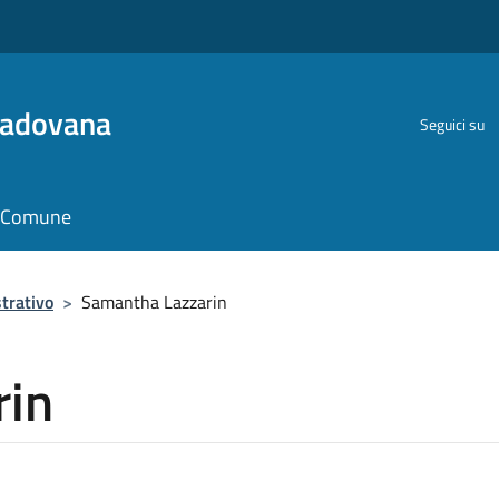
Padovana
Seguici su
il Comune
trativo
>
Samantha Lazzarin
rin