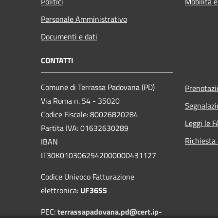
Politici
Mobilità e
Personale Amministrativo
Documenti e dati
CONTATTI
Comune di Terrassa Padovana (PD)
Prenotaz
Via Roma n. 54 - 35020
Segnalazi
Codice Fiscale: 80026820284
Leggi le 
Partita IVA: 01632630289
Richiesta
IBAN
IT30K0103062542000000431127
Codice Univoco Fatturazione
elettronica:
UF36S5
PEC:
terrassapadovana.pd@cert.ip-