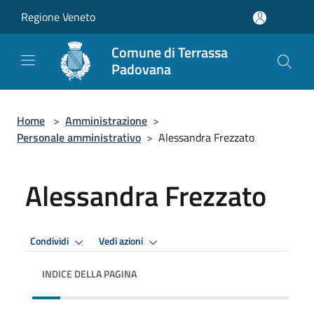
Salta al contenuto principale
Regione Veneto
Comune di Terrassa
Padovana
Home
>
Amministrazione
>
Personale amministrativo
>
Alessandra Frezzato
Alessandra Frezzato
Condividi
Vedi azioni
INDICE DELLA PAGINA