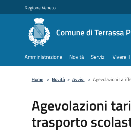
Salta al contenuto principale
Regione Veneto
Comune di Terrassa 
Amministrazione
Novità
Servizi
Vivere 
Home
>
Novità
>
Avvisi
>
Agevolazioni tariff
Agevolazioni tar
trasporto scolast