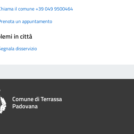
Chiama il comune +39 049 9500464
Prenota un appuntamento
lemi in città
Segnala disservizio
Comune di Terrassa
Padovana