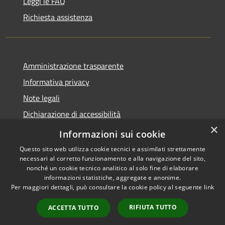
Leggi le FAQ
Richiesta assistenza
Amministrazione trasparente
Informativa privacy
Note legali
Dichiarazione di accessibilità
×
Segnalazioni di inaccessibilità
Informazioni sui cookie
Questo sito web utilizza cookie tecnici e assimilati strettamente
necessari al corretto funzionamento e alla navigazione del sito,
nonché un cookie tecnico analitico al solo fine di elaborare
informazioni statistiche, aggregate e anonime.
RSS
Copyright © 2026 • Comune di
Per maggiori dettagli, può consultare la cookie policy al seguente
link
Accessibilità
Terrassa Padovana • Powered
Privacy
Municipium
Accesso
by
•
RIFIUTA TUTTO
ACCETTA TUTTO
Cookie
redazione